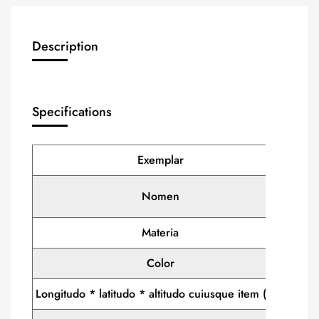
Description
Specifications
Exemplar
X
Lava
Nomen
Materia
Color
Persp
Longitudo * latitudo * altitudo cuiusque item (cm)