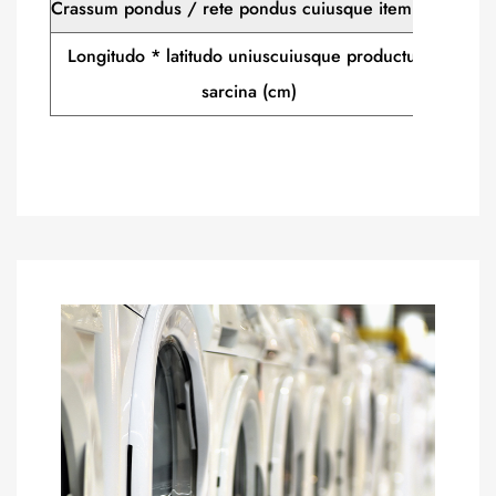
Crassum pondus / rete pondus cuiusque item (kg)
Longitudo * latitudo uniuscuiusque productum
37
sarcina (cm)