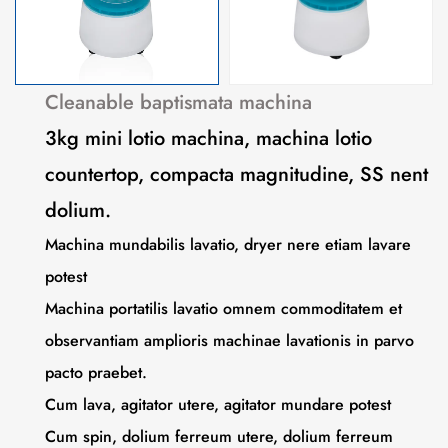
Cleanable baptismata machina
3kg mini lotio machina, machina lotio
countertop, compacta magnitudine, SS nent
dolium.
Machina mundabilis lavatio, dryer nere etiam lavare
potest
Machina portatilis lavatio omnem commoditatem et
observantiam amplioris machinae lavationis in parvo
pacto praebet.
Cum lava, agitator utere, agitator mundare potest
Cum spin, dolium ferreum utere, dolium ferreum