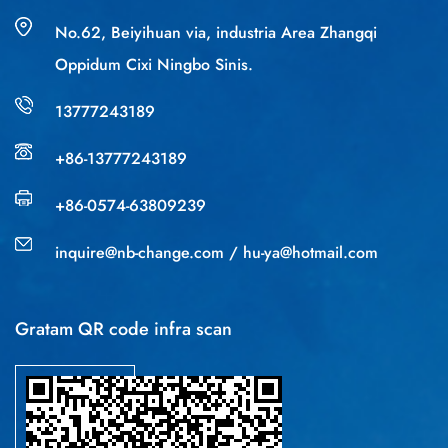
No.62, Beiyihuan via, industria Area Zhangqi
Oppidum Cixi Ningbo Sinis.
13777243189
+86-13777243189
+86-0574-63809239
inquire@nb-change.com
/
hu-ya@hotmail.com
Gratam QR code infra scan