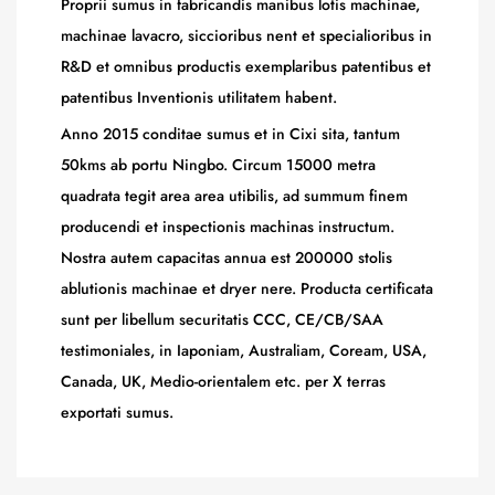
Proprii sumus in fabricandis manibus lotis machinae,
machinae lavacro, siccioribus nent et specialioribus in
R&D et omnibus productis exemplaribus patentibus et
patentibus Inventionis utilitatem habent.
Anno 2015 conditae sumus et in Cixi sita, tantum
50kms ab portu Ningbo. Circum 15000 metra
quadrata tegit area area utibilis, ad summum finem
producendi et inspectionis machinas instructum.
Nostra autem capacitas annua est 200000 stolis
ablutionis machinae et dryer nere. Producta certificata
sunt per libellum securitatis CCC, CE/CB/SAA
testimoniales, in Iaponiam, Australiam, Coream, USA,
Canada, UK, Medio-orientalem etc. per X terras
exportati sumus.