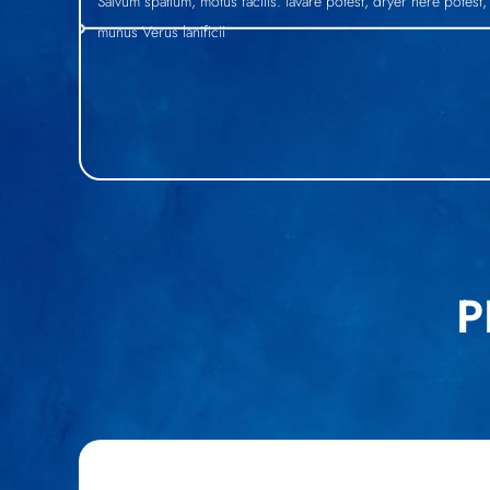
Salvum spatium, motus facilis. lavare potest, dryer nere potest,
munus Verus lanificii
P