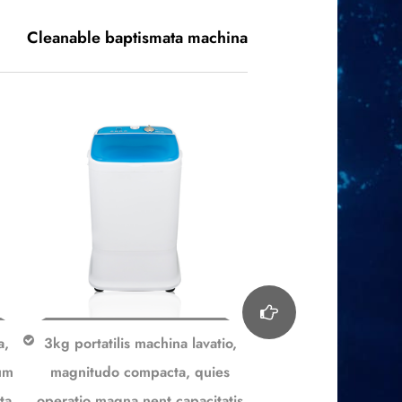
Cleanable baptismata machina
a,
3kg portatilis machina lavatio,
Lava & telas ablutioni
cum
magnitudo compacta, quies
XPB30-188
ta
operatio magna nent capacitatis