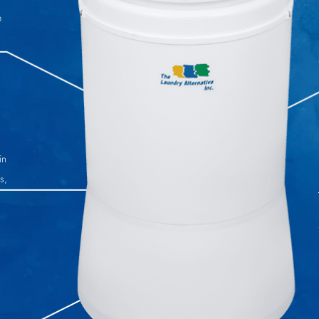
m
in
s,