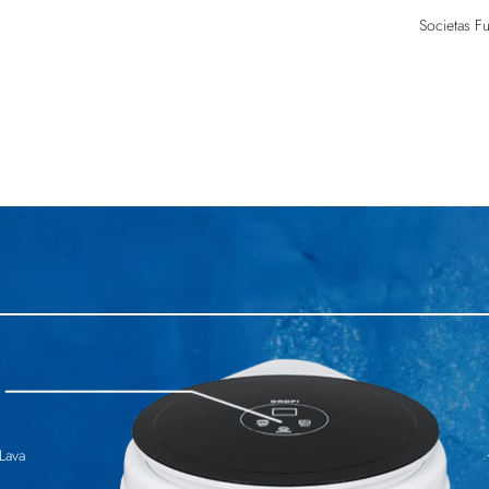
Societas Fu
Lava