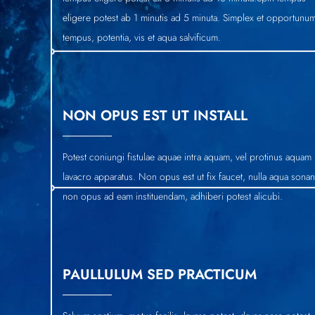
eligere potest ab 1 minutis ad 5 minuta. Simplex et opportunu
tempus, potentia, vis et aqua salvificum.
NON OPUS EST UT INSTALL
Potest coniungi fistulae aquae intra aquam, vel protinus aquam 
lavacro apparatus. Non opus est ut fix faucet, nulla aqua sonan
non opus ad eam instituendam, adhiberi potest alicubi.
PAULLULUM SED PRACTICUM