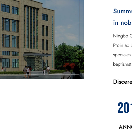
Summus
in nob
Ningbo C
Proin ac 
speciales 
baptismat
Discer
20
ANN