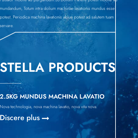
mundandum, Totum intra dolium machinae lavationis mundus esse
potest. Periodica machina lavationis ablue potest ad salutem tuam
servare.
STELLA PRODUCTS
2.5KG MUNDUS MACHINA LAVATIO
Nova technologia, nova machina lavatio, nova vita nova.
Discere plus