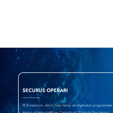
SECURUS OPERARI
PCB imperium, solum manu tactus ad eligendum programmata 
tempus eligere potest ex 3 minutis ad 10 minuta.Spin tempus