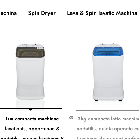
Machina
Spin Dryer
Lava & Spin lavatio Machina
Lux compacta machinae
3kg compacta lotio machin
lavationis, opportunae &
portatilis, quieta operatio 
portatilis, munus lavationis &
functione dryer nent perfec