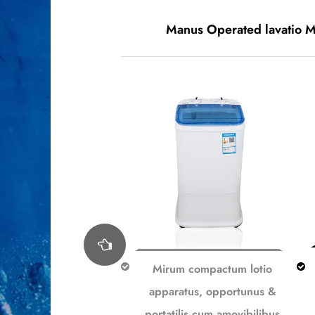
Manus Operated lavatio 
mpacta lotio machina,
Mirum compactum lotio
 et portatilis, operatio
apparatus, opportunus &
, ablutio & functiones
portatilis cum amovibilibus