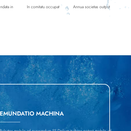
ndata in
In comitatu occupat
Annua societas output
EMUNDATIO MACHINA
Pulsator mobile ad purgandum.SS Dolium trahere potest mobile ad