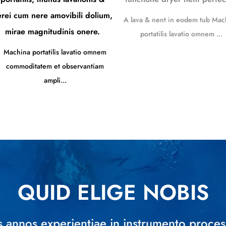
rei cum nere amovibili dolium,
A lava & nent in eodem tub Mac
mirae magnitudinis onere.
portatilis lavatio omnem ...
Machina portatilis lavatio omnem
commoditatem et observantiam
ampli...
QUID ELIGE NOBIS
s annos experientiae in instrumento proces