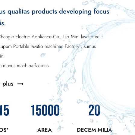
 qualitas products developing focus
is.
hangle Electric Appliance Co., Ltd
Mini lavatio velit
Lupum Portable lavatio machinae Factory
, sumus
in
a manus machina faciens
e plus
15
15000
20
OS'
AREA
DECEM MILIA