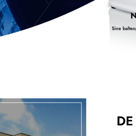
N
Sine balteo
DE