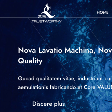
HOME
Nova Lavatio Machina, Nov
Quality
Quoad qualitatem vitae, industriam c
aemulationis fabricando et Core VALU
Discere plus